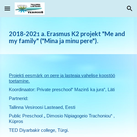
Skip to main content
Skip to navigation
2018-202
a. Erasmus K2 projekt "Me and
1
my family" ("Mina ja minu pere").
Projekti eesmärk on pere ja lasteaia vahelise koostöö
toetamine.
Koordinaator: Private preschool“ Mazinš ka jura“, Läti
Partnerid:
Tallinna Vesiroosi Lasteaed, Eesti
Public Preschool „ Dimosio Nipiagogeio Trachoniou“ ,
Küpros
TED Diyarbakir college, Türgi.