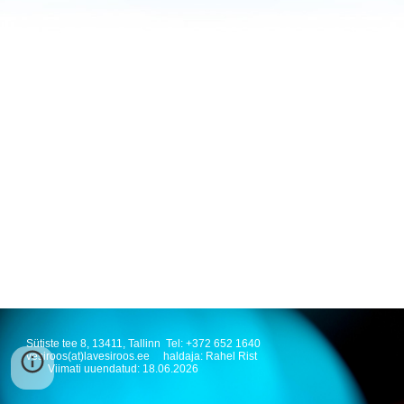
Sütiste tee 8, 13411, Tallinn Tel: +372 652 1640
vesiroos(at)lavesiroos.ee haldaja: Rahel Rist
Viimati uuendatud: 1
8
.
06
.202
6